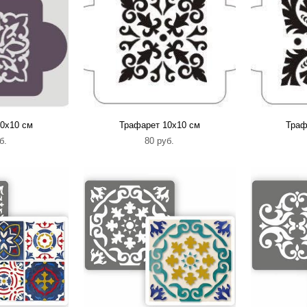
0х10 см
Трафарет 10х10 см
Траф
б.
80 pуб.