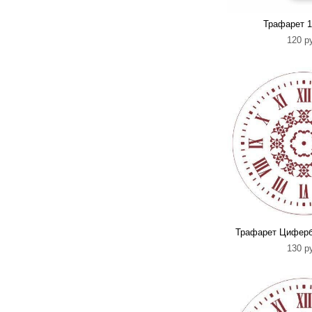
Трафарет 1
120 p
Трафарет Циферб
130 p