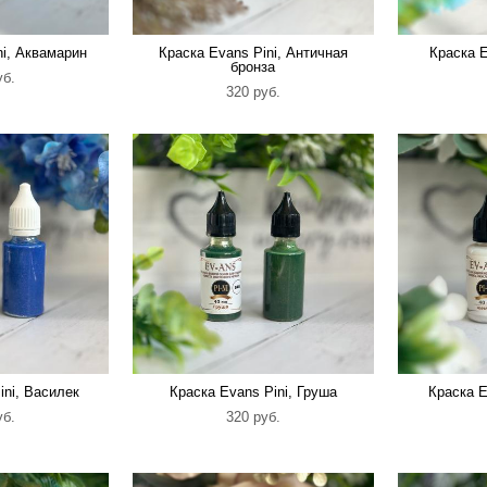
ni, Аквамарин
Краска Evans Pini, Античная
Краска E
бронза
уб.
320 pуб.
ini, Василек
Краска Evans Pini, Груша
Краска E
уб.
320 pуб.