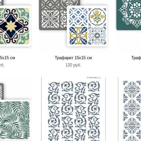
5х15 см
Трафарет 15х15 см
Траф
уб.
120 pуб.