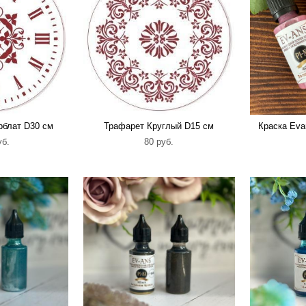
блат D30 см
Трафарет Круглый D15 см
Краска Evan
уб.
80 pуб.