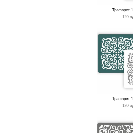
Трафарет 1
120 p
Трафарет 1
120 p