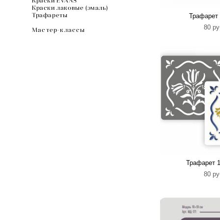
Краски EVANS
Краски лаковые (эмаль)
Трафареты
Трафарет 
80 pу
Мастер-классы
Трафарет 1
80 pу