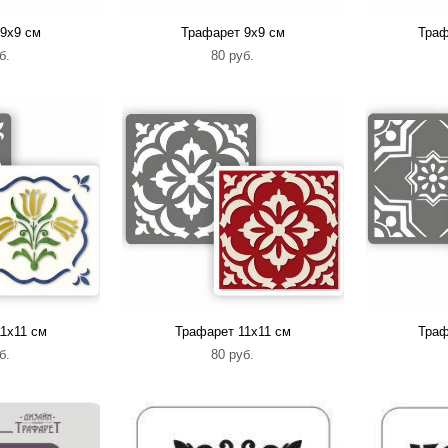
9х9 см
Трафарет 9х9 см
Траф
б.
80 pуб.
1х11 см
Трафарет 11х11 см
Траф
б.
80 pуб.