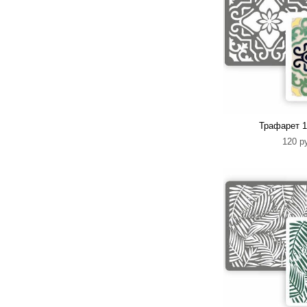
Трафарет 1
120 p