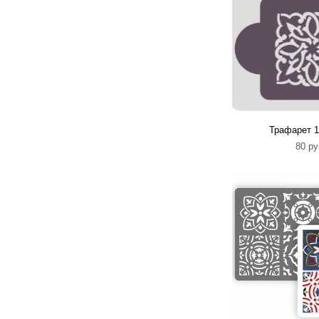
Трафарет 1
80 pу