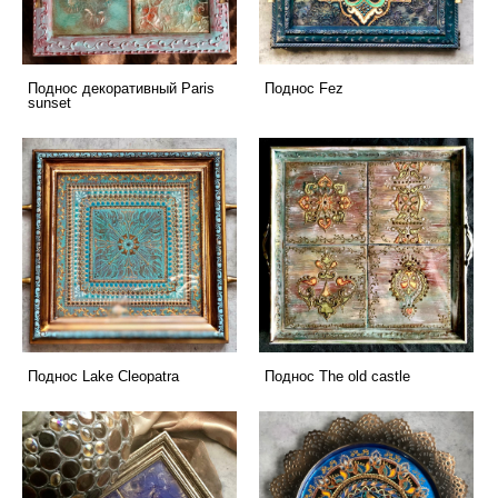
Поднос декоративный Paris
Поднос Fez
sunset
Поднос Lake Cleopatra
Поднос The old castle