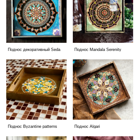
Поднос декоративный Seda
Поднос Mandala Serenity
Поднос Вyzantine patterns
Поднос Algari