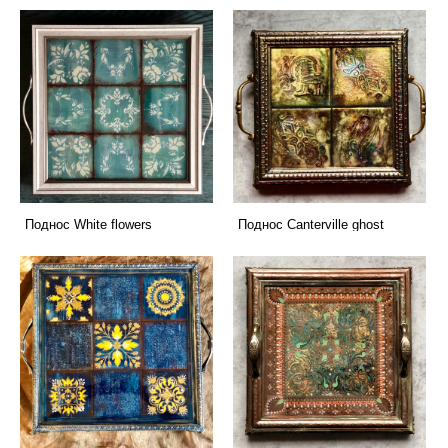
Поднос White flowers
Поднос Сanterville ghost