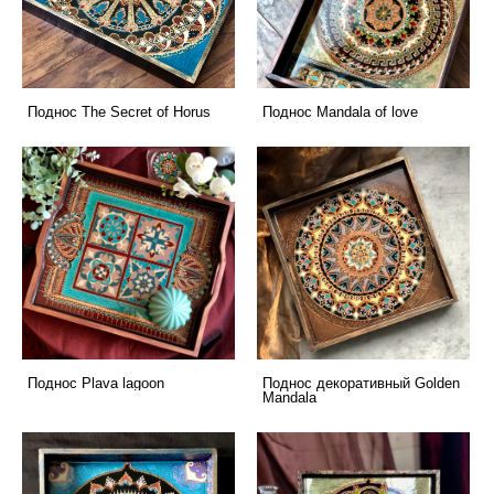
Поднос The Secret of Horus
Поднос Мandala of love
Поднос Plava lagoon
Поднос декоративный Golden
Mandala