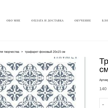
ОБО МНЕ
ОБО МНЕ
ОПЛАТА И ДОСТАВКА
ОПЛАТА И ДОСТАВКА
ОБУЧЕНИЕ
ОБУЧЕНИЕ
БЛО
БЛО
ля творчества
>
трафарет фоновый 20х15 см
Т
с
Артик
140 