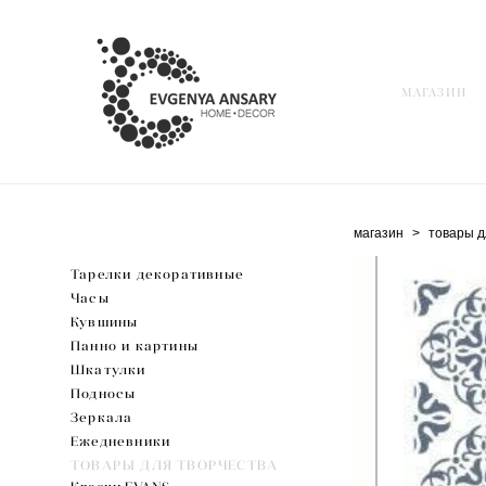
МАГАЗИН
МАГАЗИН
магазин
>
товары д
Тарелки декоративные
Часы
Кувшины
Панно и картины
Шкатулки
Подносы
Зеркала
Ежедневники
ТОВАРЫ ДЛЯ ТВОРЧЕСТВА