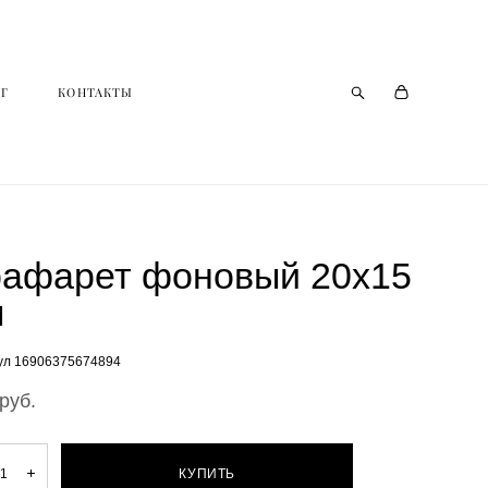
Г
Г
КОНТАКТЫ
КОНТАКТЫ
рафарет фоновый 20х15
м
ул 16906375674894
pуб.
КУПИТЬ