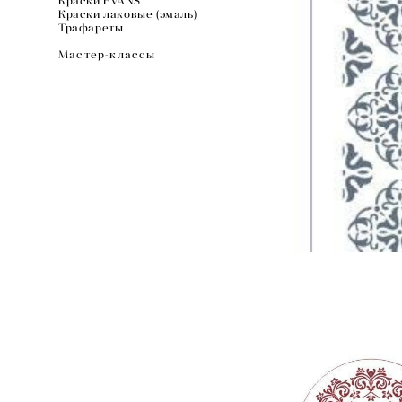
Краски EVANS
Краски лаковые (эмаль)
Трафареты
Мастер-классы