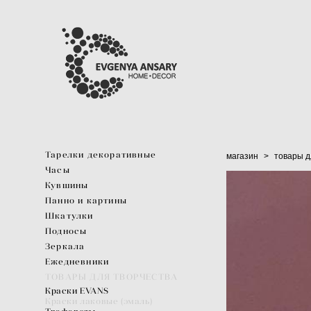
Тарелки декоративные
магазин
>
товары д
Часы
Кувшины
Панно и картины
Шкатулки
Подносы
Зеркала
Ежедневники
ТОВАРЫ ДЛЯ ТВОРЧЕСТВА
Краски EVANS
Краски лаковые (эмаль)