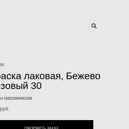
 30
аска лаковая, Бежево
озовый 30
ул 16823350491339
pуб.
ОФОРМИТЬ ЗАКАЗ