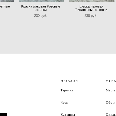
ветлые
Краска лаковая Розовые
Краска лаковая
оттенки
Фиолетовые оттенки
230 pуб.
230 pуб.
МАГАЗИН
МЕН
Тарелки
Масте
Часы
Обо м
Кувшины
Оплат