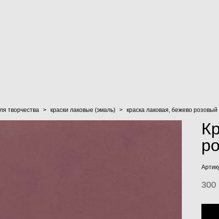
ля творчества
>
краски лаковые (эмаль)
>
краска лаковая, бежево розовый
Кр
р
Артик
300 