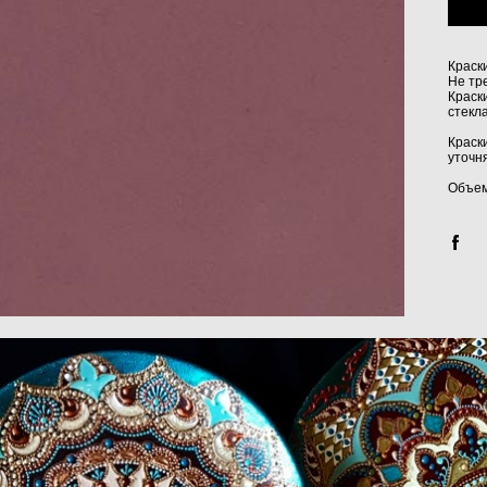
Краск
Не тр
Краск
стекла
Краск
уточн
Объем