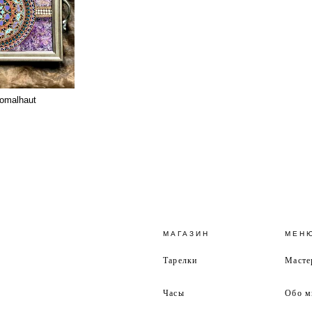
omalhaut
МАГАЗИН
МЕН
Тарелки
Масте
Часы
Обо м