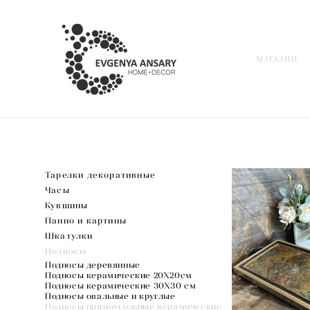
МАГАЗИН
МАГАЗИН
Тарелки декоративные
Часы
Кувшины
Панно и картины
Шкатулки
Подносы
Подносы деревянные
Подносы керамические 20Х20см
Подносы керамические 30Х30 см
Подносы овальные и круглые
Подносы прямоугольные керамические