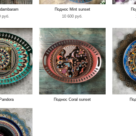
idambaram
Поднос Mint sunset
По
 pуб.
10 600 pуб.
Pandora
Поднос Сoral sunset
Под