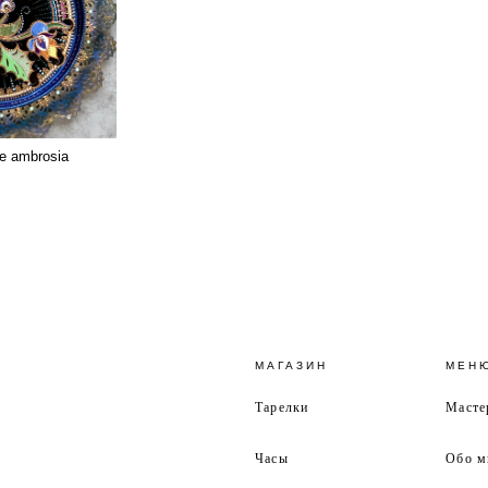
e ambrosia
МАГАЗИН
МЕН
Тарелки
Масте
Часы
Обо м