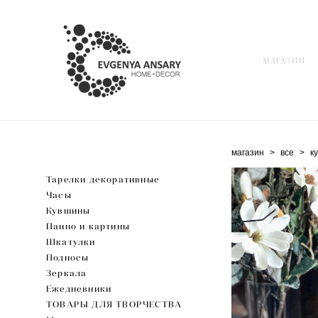
МАГАЗИН
МАГАЗИН
магазин
>
все
>
к
Тарелки декоративные
Часы
Кувшины
Панно и картины
Шкатулки
Подносы
Зеркала
Ежедневники
ТОВАРЫ ДЛЯ ТВОРЧЕСТВА