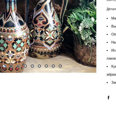
Детал
Ма
Вы
Об
На
Ис
лаков
Ку
абраз
За