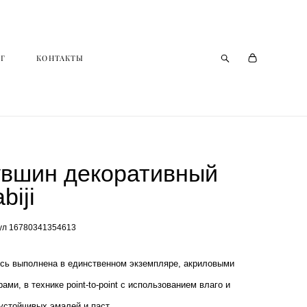
Г
Г
КОНТАКТЫ
КОНТАКТЫ
увшин декоративный
biji
ул 16780341354613
сь выполнена в единственном экземпляре, акриловыми
рами, в технике point-to-point с использованием влаго и
устойчивых эмалей и паст.