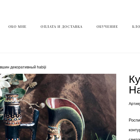
ОБО МНЕ
ОБО МНЕ
ОПЛАТА И ДОСТАВКА
ОПЛАТА И ДОСТАВКА
ОБУЧЕНИЕ
ОБУЧЕНИЕ
БЛО
БЛО
увшин декоративный habiji
К
Ha
Артик
Роспи
конту
свето